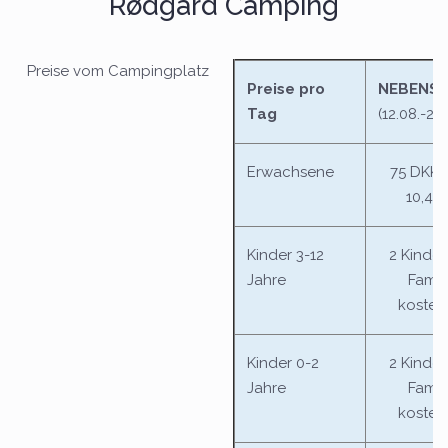
Rødgård Camping
Preise vom Campingplatz
Preise pro
NEBENSA
Tag
(12.08.-24.
Erwachsene
75 DKK 
10,40
Kinder 3-12
2 Kinder
Jahre
Famil
kosten
Kinder 0-2
2 Kinder
Jahre
Famil
kosten