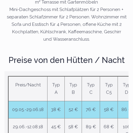
m² Terrasse mit Gartenmöbeln
Mini-Dachgeschoss mit Schlafplätzen für 2 Personen +
separaten Schlafzimmer für 2 Personen. Wohnzimmer mit
Sofa und Esstisch für 4 Personen, offene Küche mit 2
Kochplatten, Kühlschrank, Kaffeemaschine, Geschirr
und Wasseranschluss.
Preise von den Hütten / Nacht
Preis/Nacht
Typ
Typ
Typ
Typ
Typ
A
B
C
C5
D
09.05.-29.06.18
38 €
52 €
76 €
58 €
86 €
29.06.-12.08.18
45 €
58 €
89 €
68 €
106