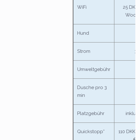
WiFi
25 DKK /
Woche
Hund
Strom
35
Umweltgebühr
Dusche pro 3
min
Platzgebühr
inklus
Quickstopp*
110 DKK /
€