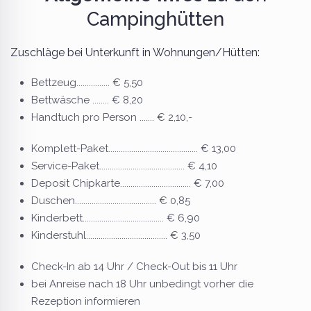
Campinghütten
Zuschläge bei Unterkunft in Wohnungen/Hütten:
Bettzeug................ € 5,50
Bettwäsche ........ € 8,20
Handtuch pro Person
....... € 2,10,-
Komplett-Paket........................................... € 13,00
Service-Paket......................................... € 4,10
Deposit Chipkarte.................................. € 7,00
Duschen....................................... € 0,85
Kinderbett....................................... € 6,90
Kinderstuhl....................................... € 3,50
Check-In ab 14 Uhr / Check-Out bis 11 Uhr
bei Anreise nach 18 Uhr unbedingt vorher die
Rezeption informieren